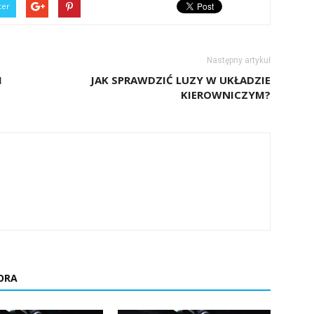
ter
Następny artykuł
I
JAK SPRAWDZIĆ LUZY W UKŁADZIE
KIEROWNICZYM?
ORA