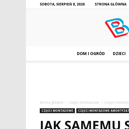
SOBOTA, SIERPIEŃ 8, 2026
STRONA GŁÓWNA
DOM I OGRÓD
DZIECI
Strona główna
Części montażowe
Części monta
CZĘŚCI MONTAŻOWE
CZĘŚCI MONTAŻOWE AMORTYZ
JAK SAMEMU 