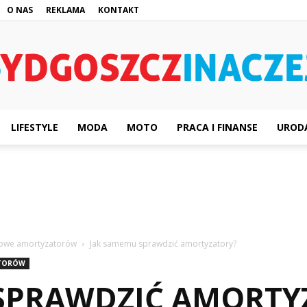
O NAS
REKLAMA
KONTAKT
LIFESTYLE
MODA
MOTO
PRACA I FINANSE
UROD
BydgoszczInaczej.pl
żowe amortyzatorów
Jak samemu sprawdzić amortyzatory?
ATORÓW
SPRAWDZIĆ AMORTY