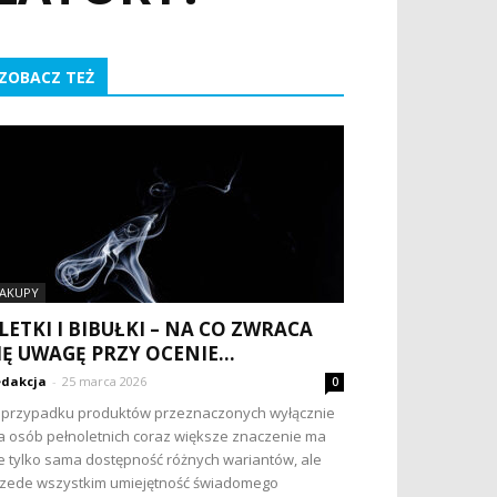
ZOBACZ TEŻ
AKUPY
LETKI I BIBUŁKI – NA CO ZWRACA
IĘ UWAGĘ PRZY OCENIE...
dakcja
-
25 marca 2026
0
przypadku produktów przeznaczonych wyłącznie
a osób pełnoletnich coraz większe znaczenie ma
e tylko sama dostępność różnych wariantów, ale
zede wszystkim umiejętność świadomego