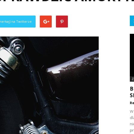
ierkaj) na Twitterze
Z
B
S
Re
W 
dl
ni
pr