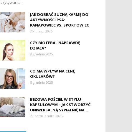
czytywania...
JAK DOBRAĆ SUCHĄ KARMĘ DO
AKTYWNOŚCI PSA:
KANAPOWIEC VS. SPORTOWIEC
25 lutego 2026
CZY BIOTEBAL NAPRAWDĘ
DZIAŁA?
8 grudnia 2025
CO MA WPŁYW NA CENĘ
OKULARÓW?
5 grudnia 2025
BEŻOWA POŚCIEL W STYLU
KAPSUŁOWYM – JAK STWORZYĆ
UNIWERSALNĄ SYPIALNIĘ NA...
29 października 2025