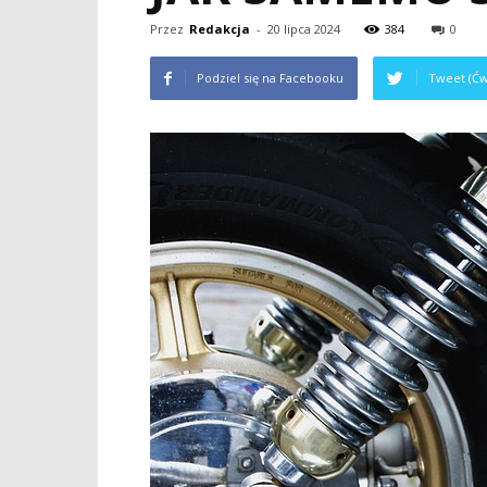
Przez
Redakcja
-
20 lipca 2024
384
0
Podziel się na Facebooku
Tweet (Ćw