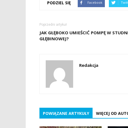
PODZIEL SIĘ
Facebook
Twit
Poprzedni artykuł
JAK GŁĘBOKO UMIEŚCIĆ POMPĘ W STUDN
GŁĘBINOWEJ?
Redakcja
POWIĄZANE ARTYKUŁY
WIĘCEJ OD AUT