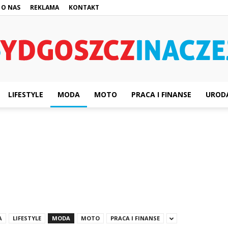
O NAS
REKLAMA
KONTAKT
LIFESTYLE
MODA
MOTO
PRACA I FINANSE
UROD
BydgoszczInaczej.pl
A
LIFESTYLE
MODA
MOTO
PRACA I FINANSE