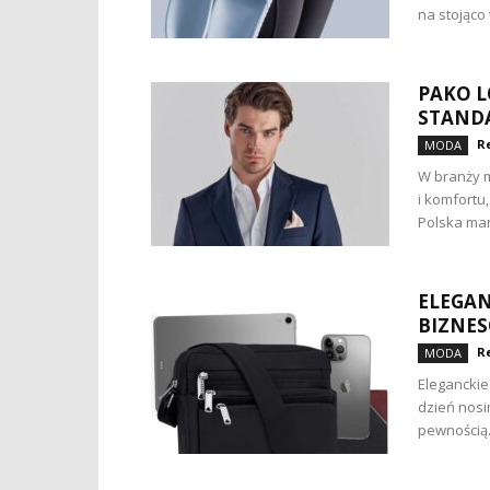
na stojąco 
PAKO L
STAND
R
MODA
W branży m
i komfortu
Polska mar
ELEGAN
BIZNE
R
MODA
Eleganckie
dzień nosi
pewnością.