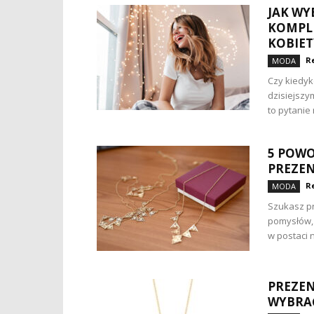
JAK WY
KOMPL
KOBIET
R
MODA
Czy kiedyk
dzisiejszy
to pytanie 
5 POWO
PREZEN
R
MODA
Szukasz pre
pomysłów, 
w postaci n
PREZEN
WYBRA