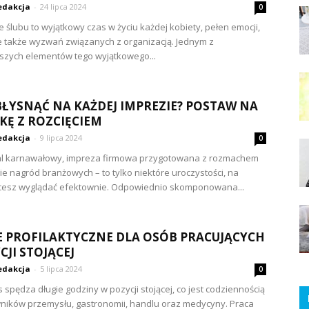
edakcja
-
24 lipca 2024
0
 ślubu to wyjątkowy czas w życiu każdej kobiety, pełen emocji,
le także wyzwań związanych z organizacją. Jednym z
szych elementów tego wyjątkowego...
BŁYSNĄĆ NA KAŻDEJ IMPREZIE? POSTAW NA
KĘ Z ROZCIĘCIEM
edakcja
-
9 lipca 2024
0
al karnawałowy, impreza firmowa przygotowana z rozmachem
ie nagród branżowych – to tylko niektóre uroczystości, na
hcesz wyglądać efektownie. Odpowiednio skomponowana...
 PROFILAKTYCZNE DLA OSÓB PRACUJĄCYCH
CJI STOJĄCEJ
edakcja
-
5 lipca 2024
0
 spędza długie godziny w pozycji stojącej, co jest codziennością
ników przemysłu, gastronomii, handlu oraz medycyny. Praca