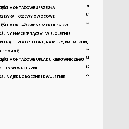
91
ZĘŚCI MONTAŻOWE SPRZĘGŁA
84
RZEWKA I KRZEWY OWOCOWE
83
ZĘŚCI MONTAŻOWE SKRZYNI BIEGÓW
OŚLINY PNĄCE (PNĄCZA): WIELOLETNIE,
WITNĄCE, ZIMOZIELONE, NA MURY, NA BALKON,
82
A PERGOLĘ
81
ZĘŚCI MONTAŻOWE UKŁADU KIEROWNICZEGO
80
OLETY WEWNĘTRZNE
77
OŚLINY JEDNOROCZNE I DWULETNIE