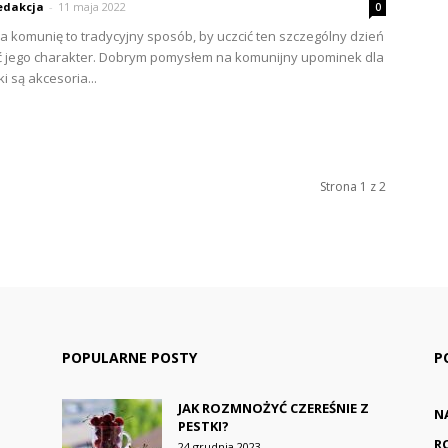
edakcja
-
11 maja 2022
0
a komunię to tradycyjny sposób, by uczcić ten szczególny dzień
ić jego charakter. Dobrym pomysłem na komunijny upominek dla
i są akcesoria...
Strona 1 z 2
POPULARNE POSTY
P
JAK ROZMNOŻYĆ CZEREŚNIE Z
N
PESTKI?
R
24 grudnia 2023