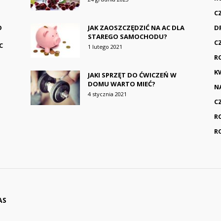
C
O
JAK ZAOSZCZĘDZIĆ NA AC DLA
D
STAREGO SAMOCHODU?
C
C
1 lutego 2021
R
K
JAKI SPRZĘT DO ĆWICZEŃ W
DOMU WARTO MIEĆ?
N
4 stycznia 2021
C
R
R
AS