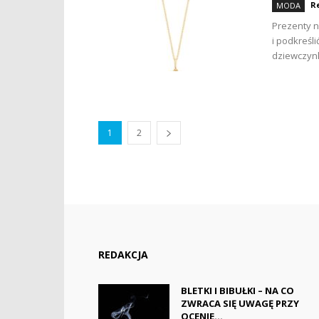
R
MODA
Prezenty n
i podkreśl
dziewczynk
1
2
REDAKCJA
BLETKI I BIBUŁKI – NA CO
ZWRACA SIĘ UWAGĘ PRZY
OCENIE...