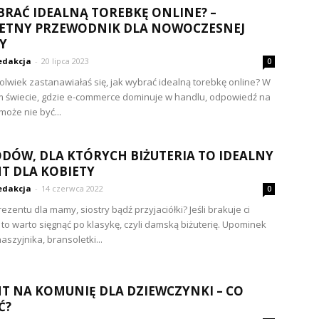
BRAĆ IDEALNĄ TOREBKĘ ONLINE? –
ETNY PRZEWODNIK DLA NOWOCZESNEJ
Y
edakcja
-
20 lipca 2023
0
olwiek zastanawiałaś się, jak wybrać idealną torebkę online? W
m świecie, gdzie e-commerce dominuje w handlu, odpowiedź na
może nie być...
DÓW, DLA KTÓRYCH BIŻUTERIA TO IDEALNY
T DLA KOBIETY
edakcja
-
14 czerwca 2022
0
zentu dla mamy, siostry bądź przyjaciółki? Jeśli brakuje ci
to warto sięgnąć po klasykę, czyli damską biżuterię. Upominek
aszyjnika, bransoletki...
T NA KOMUNIĘ DLA DZIEWCZYNKI – CO
Ć?