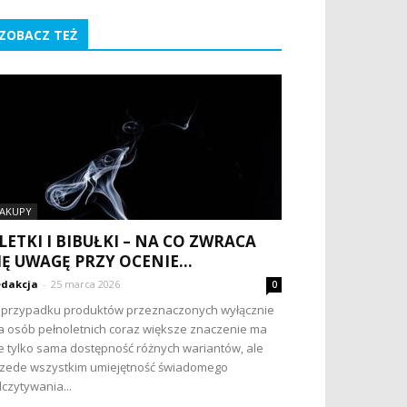
ZOBACZ TEŻ
AKUPY
LETKI I BIBUŁKI – NA CO ZWRACA
IĘ UWAGĘ PRZY OCENIE...
dakcja
-
25 marca 2026
0
przypadku produktów przeznaczonych wyłącznie
a osób pełnoletnich coraz większe znaczenie ma
e tylko sama dostępność różnych wariantów, ale
zede wszystkim umiejętność świadomego
czytywania...