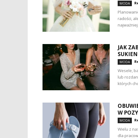
R
MODA
Planowanie
radości, a
najważniej
JAK ZA
SUKIEN
R
MODA
Wesele, b
lub rozdan
których c
OBUWIE
W POZY
R
MODA
Wielu z nas
dla pracow