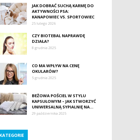
JAK DOBRAĆ SUCHĄ KARMĘ DO
AKTYWNOŚCI PSA:
KANAPOWIEC VS. SPORTOWIEC
25 lutego 2026
CZY BIOTEBAL NAPRAWDĘ
DZIAŁA?
8 grudnia 2025
CO MA WPŁYW NA CENĘ
OKULARÓW?
5 grudnia 2025
BEŻOWA POŚCIEL W STYLU
KAPSUŁOWYM – JAK STWORZYĆ
UNIWERSALNĄ SYPIALNIĘ NA...
29 października 2025
KATEGORIE