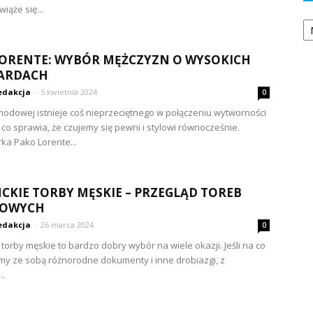
wiąże się...
Ka
ORENTE: WYBÓR MĘŻCZYZN O WYSOKICH
ARDACH
edakcja
-
5 kwietnia 2024
0
odowej istnieje coś nieprzeciętnego w połączeniu wytworności
, co sprawia, że czujemy się pewni i stylowi równocześnie.
ka Pako Lorente...
CKIE TORBY MĘSKIE – PRZEGLĄD TOREB
SOWYCH
edakcja
-
26 marca 2024
0
 torby męskie to bardzo dobry wybór na wiele okazji. Jeśli na co
my ze sobą różnorodne dokumenty i inne drobiazgi, z
..