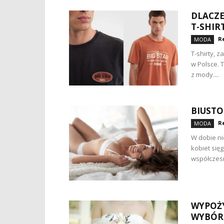
DLACZE
T-SHIR
R
MODA
T-shirty, 
w Polsce. 
z mody....
BIUSTO
R
MODA
W dobie ni
kobiet się
współczesn
WYPOŻY
WYBÓR 