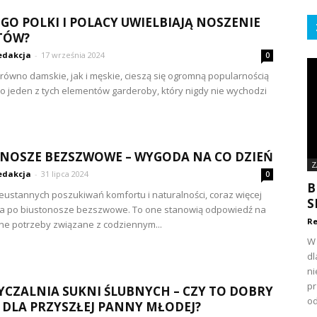
GO POLKI I POLACY UWIELBIAJĄ NOSZENIE
TÓW?
edakcja
-
17 września 2024
0
zarówno damskie, jak i męskie, cieszą się ogromną popularnością
To jeden z tych elementów garderoby, który nigdy nie wychodzi
NOSZE BEZSZWOWE – WYGODA NA CO DZIEŃ
Z
edakcja
-
31 lipca 2024
0
B
eustannych poszukiwań komfortu i naturalności, coraz więcej
S
ga po biustonosze bezszwowe. To one stanowią odpowiedź na
Re
e potrzeby związane z codziennym...
W 
dl
ni
pr
CZALNIA SUKNI ŚLUBNYCH – CZY TO DOBRY
od
DLA PRZYSZŁEJ PANNY MŁODEJ?