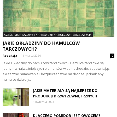
CZĘŚCI MONTAŻOWE I NAPRAWCZE HAMULCÓW TARCZOWYCH
JAKIE OKŁADZINY DO HAMULCÓW
TARCZOWYCH?
Redakcja
-
11 marca 2024
0
Jakie Okładziny do hamulców tarczowych? Hamulce tarczowe są
jednym z najważniejszych elementów w samochodzie, zapewniając
skuteczne hamowanie i bezpieczeństwo na drodze. Jednak aby
hamulce działały...
JAKIE MATERIAŁY SĄ NAJLEPSZE DO
PRODUKCJI DRZWI ZEWNĘTRZNYCH
8 kwietnia 2023
DLACZEGO POMIDOR JEST OWOCEM?