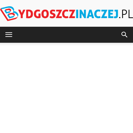
BydgoszczInaczej.pl