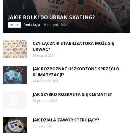
JAKIE ROLKI DO URBAN SKATING?
Redakcja
-
9 sierpnia 2024
ROLKI
CZY ŁĄCZNIK STABILIZATORA MOŻE SIĘ
URWAĆ?
16 marca 2024
JAK ROZPOZNAĆ USZKODZONE SPRZĘGŁO
KLIMATYZACJI?
24 kwietnia 2024
JAK SZYBKO ROZRASTA SIĘ CLEMATIS?
22 grudnia 2023
JAK DZIAŁA ZAWÓR STERUJĄCY?
7 maja 2024