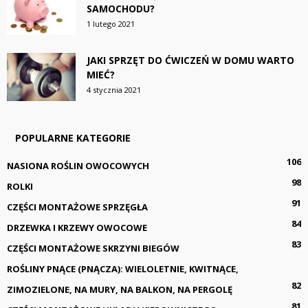
SAMOCHODU?
1 lutego 2021
JAKI SPRZĘT DO ĆWICZEŃ W DOMU WARTO
MIEĆ?
4 stycznia 2021
POPULARNE KATEGORIE
106
NASIONA ROŚLIN OWOCOWYCH
98
ROLKI
91
CZĘŚCI MONTAŻOWE SPRZĘGŁA
84
DRZEWKA I KRZEWY OWOCOWE
83
CZĘŚCI MONTAŻOWE SKRZYNI BIEGÓW
ROŚLINY PNĄCE (PNĄCZA): WIELOLETNIE, KWITNĄCE,
82
ZIMOZIELONE, NA MURY, NA BALKON, NA PERGOLĘ
81