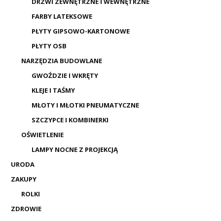
DRZWI ZEWNĘTRZNE I WEWNĘTRZNE
FARBY LATEKSOWE
PŁYTY GIPSOWO-KARTONOWE
PŁYTY OSB
NARZĘDZIA BUDOWLANE
GWOŹDZIE I WKRĘTY
KLEJE I TAŚMY
MŁOTY I MŁOTKI PNEUMATYCZNE
SZCZYPCE I KOMBINERKI
OŚWIETLENIE
LAMPY NOCNE Z PROJEKCJĄ
URODA
ZAKUPY
ROLKI
ZDROWIE