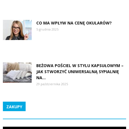
CO MA WPŁYW NA CENĘ OKULARÓW?
5 grudnia 2025
BEŻOWA POŚCIEL W STYLU KAPSUŁOWYM –
JAK STWORZYĆ UNIWERSALNĄ SYPIALNIĘ
NA...
29 października 2025
ZAKUPY