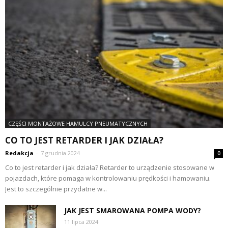
CZĘŚCI MONTAŻOWE HAMULCY PNEUMATYCZNYCH
CO TO JEST RETARDER I JAK DZIAŁA?
Redakcja
-
7 grudnia 2024
0
Co to jest retarder i jak działa? Retarder to urządzenie stosowane w
pojazdach, które pomaga w kontrolowaniu prędkości i hamowaniu.
Jest to szczególnie przydatne w...
JAK JEST SMAROWANA POMPA WODY?
11 lipca 2024