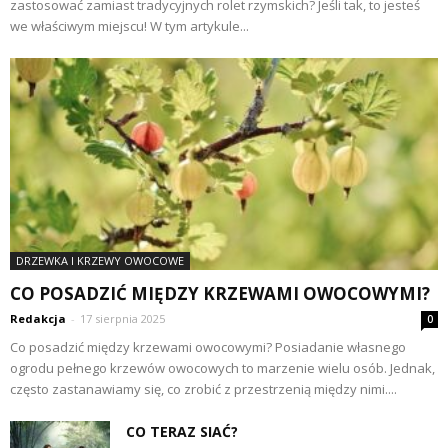
zastosować zamiast tradycyjnych rolet rzymskich? Jeśli tak, to jesteś
we właściwym miejscu! W tym artykule...
DRZEWKA I KRZEWY OWOCOWE
CO POSADZIĆ MIĘDZY KRZEWAMI OWOCOWYMI?
Redakcja
-
17 sierpnia 2025
0
Co posadzić między krzewami owocowymi? Posiadanie własnego
ogrodu pełnego krzewów owocowych to marzenie wielu osób. Jednak,
często zastanawiamy się, co zrobić z przestrzenią między nimi....
CO TERAZ SIAĆ?