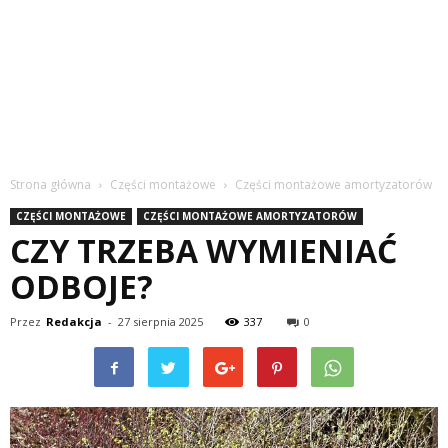
Strona główna
Części montażowe
Części montażowe amortyzatorów
CZĘŚCI MONTAŻOWE
CZĘŚCI MONTAŻOWE AMORTYZATORÓW
CZY TRZEBA WYMIENIAĆ
ODBOJE?
Przez
Redakcja
-
27 sierpnia 2025
337
0