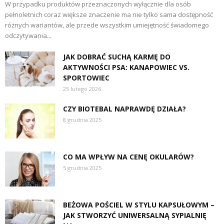
W przypadku produktów przeznaczonych wyłącznie dla osób
pełnoletnich coraz większe znaczenie ma nie tylko sama dostępność
różnych wariantów, ale przede wszystkim umiejętność świadomego
odczytywania...
JAK DOBRAĆ SUCHĄ KARMĘ DO
AKTYWNOŚCI PSA: KANAPOWIEC VS.
SPORTOWIEC
25 lutego 2026
CZY BIOTEBAL NAPRAWDĘ DZIAŁA?
8 grudnia 2025
CO MA WPŁYW NA CENĘ OKULARÓW?
5 grudnia 2025
BEŻOWA POŚCIEL W STYLU KAPSUŁOWYM –
JAK STWORZYĆ UNIWERSALNĄ SYPIALNIĘ