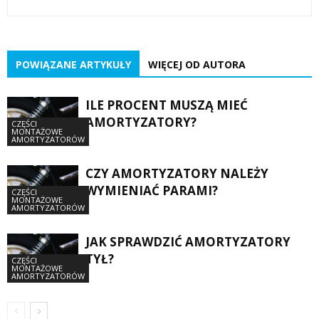
POWIĄZANE ARTYKUŁY
WIĘCEJ OD AUTORA
ILE PROCENT MUSZĄ MIEĆ
AMORTYZATORY?
CZĘŚCI
MONTAŻOWE
AMORTYZATORÓW
CZY AMORTYZATORY NALEŻY
WYMIENIAĆ PARAMI?
CZĘŚCI
MONTAŻOWE
AMORTYZATORÓW
JAK SPRAWDZIĆ AMORTYZATORY
TYŁ?
CZĘŚCI
MONTAŻOWE
AMORTYZATORÓW