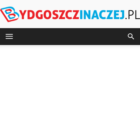
BydgoszczInaczej.pl