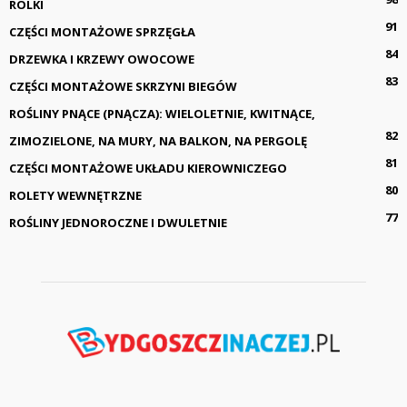
ROLKI
91
CZĘŚCI MONTAŻOWE SPRZĘGŁA
84
DRZEWKA I KRZEWY OWOCOWE
83
CZĘŚCI MONTAŻOWE SKRZYNI BIEGÓW
ROŚLINY PNĄCE (PNĄCZA): WIELOLETNIE, KWITNĄCE,
82
ZIMOZIELONE, NA MURY, NA BALKON, NA PERGOLĘ
81
CZĘŚCI MONTAŻOWE UKŁADU KIEROWNICZEGO
80
ROLETY WEWNĘTRZNE
77
ROŚLINY JEDNOROCZNE I DWULETNIE