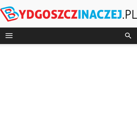
BydgoszczInaczej.pl