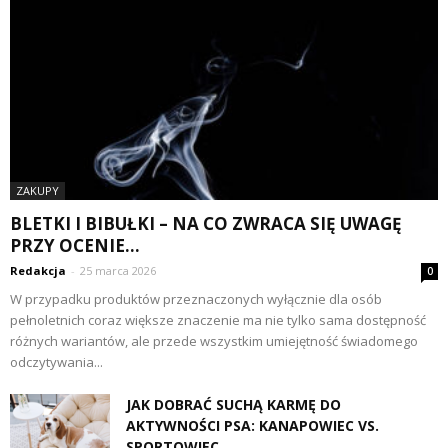
ZAKUPY
BLETKI I BIBUŁKI – NA CO ZWRACA SIĘ UWAGĘ
PRZY OCENIE...
Redakcja
-
25 marca 2026
0
W przypadku produktów przeznaczonych wyłącznie dla osób
pełnoletnich coraz większe znaczenie ma nie tylko sama dostępność
różnych wariantów, ale przede wszystkim umiejętność świadomego
odczytywania...
JAK DOBRAĆ SUCHĄ KARMĘ DO
AKTYWNOŚCI PSA: KANAPOWIEC VS.
SPORTOWIEC