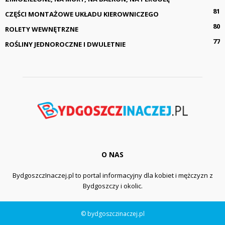
81
CZĘŚCI MONTAŻOWE UKŁADU KIEROWNICZEGO
80
ROLETY WEWNĘTRZNE
77
ROŚLINY JEDNOROCZNE I DWULETNIE
O NAS
BydgoszczInaczej.pl to portal informacyjny dla kobiet i mężczyzn z
Bydgoszczy i okolic.
© bydgoszczinaczej.pl