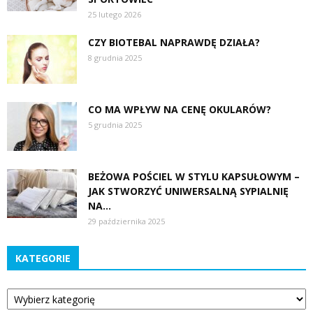
25 lutego 2026
CZY BIOTEBAL NAPRAWDĘ DZIAŁA?
8 grudnia 2025
CO MA WPŁYW NA CENĘ OKULARÓW?
5 grudnia 2025
BEŻOWA POŚCIEL W STYLU KAPSUŁOWYM –
JAK STWORZYĆ UNIWERSALNĄ SYPIALNIĘ
NA...
29 października 2025
KATEGORIE
Kategorie