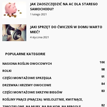
JAK ZAOSZCZĘDZIĆ NA AC DLA STAREGO
SAMOCHODU?
1 lutego 2021
JAKI SPRZĘT DO ĆWICZEŃ W DOMU WARTO
MIEĆ?
4 stycznia 2021
POPULARNE KATEGORIE
106
NASIONA ROŚLIN OWOCOWYCH
98
ROLKI
91
CZĘŚCI MONTAŻOWE SPRZĘGŁA
84
DRZEWKA I KRZEWY OWOCOWE
83
CZĘŚCI MONTAŻOWE SKRZYNI BIEGÓW
ROŚLINY PNĄCE (PNĄCZA): WIELOLETNIE, KWITNĄCE,
82
ZIMOZIELONE, NA MURY, NA BALKON, NA PERGOLĘ