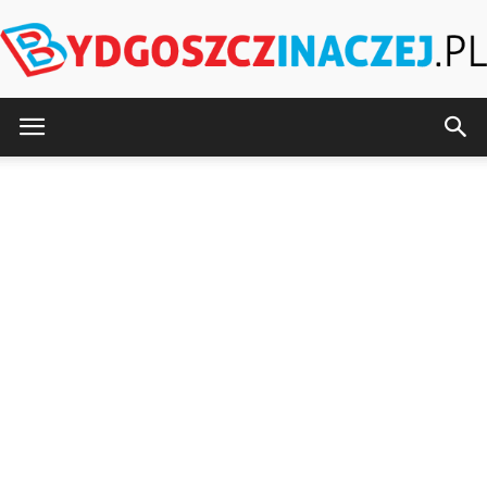
BydgoszczInaczej.pl