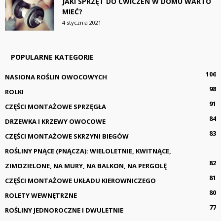
JAKI SPRZĘT DO ĆWICZEŃ W DOMU WARTO
MIEĆ?
4 stycznia 2021
POPULARNE KATEGORIE
106
NASIONA ROŚLIN OWOCOWYCH
98
ROLKI
91
CZĘŚCI MONTAŻOWE SPRZĘGŁA
84
DRZEWKA I KRZEWY OWOCOWE
83
CZĘŚCI MONTAŻOWE SKRZYNI BIEGÓW
ROŚLINY PNĄCE (PNĄCZA): WIELOLETNIE, KWITNĄCE,
82
ZIMOZIELONE, NA MURY, NA BALKON, NA PERGOLĘ
81
CZĘŚCI MONTAŻOWE UKŁADU KIEROWNICZEGO
80
ROLETY WEWNĘTRZNE
77
ROŚLINY JEDNOROCZNE I DWULETNIE