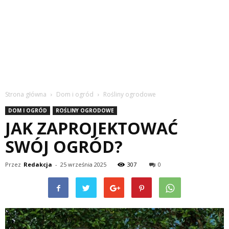
Strona główna
Dom i ogród
Rośliny ogrodowe
DOM I OGRÓD
ROŚLINY OGRODOWE
JAK ZAPROJEKTOWAĆ
SWÓJ OGRÓD?
Przez
Redakcja
-
25 września 2025
307
0