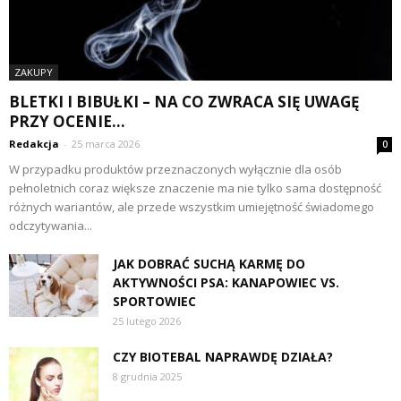
ZAKUPY
BLETKI I BIBUŁKI – NA CO ZWRACA SIĘ UWAGĘ
PRZY OCENIE...
Redakcja
-
25 marca 2026
0
W przypadku produktów przeznaczonych wyłącznie dla osób
pełnoletnich coraz większe znaczenie ma nie tylko sama dostępność
różnych wariantów, ale przede wszystkim umiejętność świadomego
odczytywania...
JAK DOBRAĆ SUCHĄ KARMĘ DO
AKTYWNOŚCI PSA: KANAPOWIEC VS.
SPORTOWIEC
25 lutego 2026
CZY BIOTEBAL NAPRAWDĘ DZIAŁA?
8 grudnia 2025