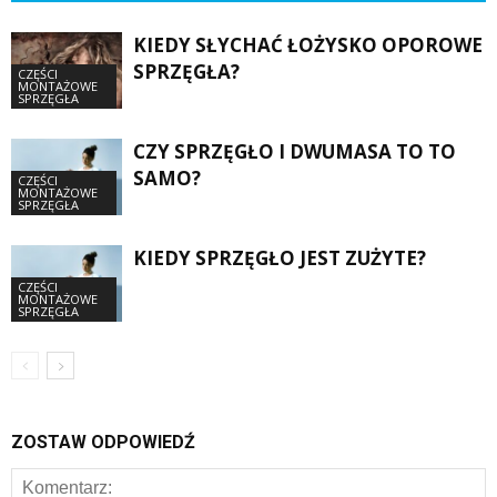
KIEDY SŁYCHAĆ ŁOŻYSKO OPOROWE
SPRZĘGŁA?
CZĘŚCI
MONTAŻOWE
SPRZĘGŁA
CZY SPRZĘGŁO I DWUMASA TO TO
SAMO?
CZĘŚCI
MONTAŻOWE
SPRZĘGŁA
KIEDY SPRZĘGŁO JEST ZUŻYTE?
CZĘŚCI
MONTAŻOWE
SPRZĘGŁA
ZOSTAW ODPOWIEDŹ