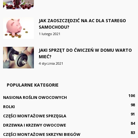
JAK ZAOSZCZĘDZIĆ NA AC DLA STAREGO
SAMOCHODU?
1 lutego 2021
JAKI SPRZĘT DO ĆWICZEŃ W DOMU WARTO
MIEĆ?
4 stycznia 2021
POPULARNE KATEGORIE
106
NASIONA ROŚLIN OWOCOWYCH
98
ROLKI
91
CZĘŚCI MONTAŻOWE SPRZĘGŁA
84
DRZEWKA I KRZEWY OWOCOWE
83
CZĘŚCI MONTAŻOWE SKRZYNI BIEGÓW