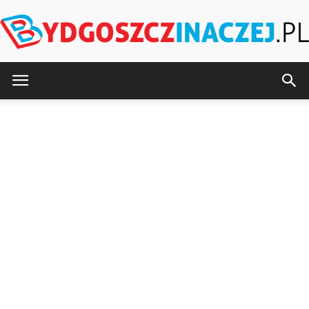
BydgoszczInaczej.pl