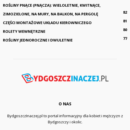
ROŚLINY PNĄCE (PNĄCZA): WIELOLETNIE, KWITNĄCE,
82
ZIMOZIELONE, NA MURY, NA BALKON, NA PERGOLĘ
81
CZĘŚCI MONTAŻOWE UKŁADU KIEROWNICZEGO
80
ROLETY WEWNĘTRZNE
77
ROŚLINY JEDNOROCZNE I DWULETNIE
O NAS
BydgoszczInaczej.pl to portal informacyjny dla kobiet i mężczyzn z
Bydgoszczy i okolic.