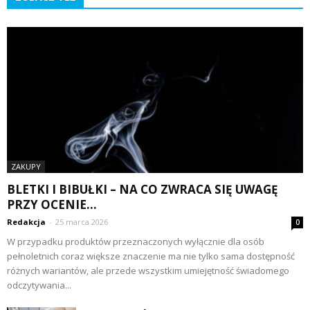
ZAKUPY
BLETKI I BIBUŁKI – NA CO ZWRACA SIĘ UWAGĘ
PRZY OCENIE...
Redakcja
-
25 marca 2026
0
W przypadku produktów przeznaczonych wyłącznie dla osób
pełnoletnich coraz większe znaczenie ma nie tylko sama dostępność
różnych wariantów, ale przede wszystkim umiejętność świadomego
odczytywania...