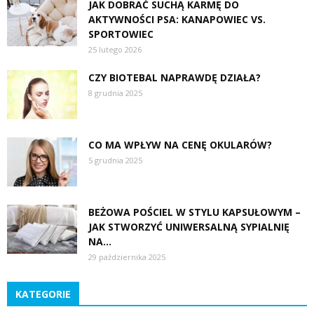
JAK DOBRAĆ SUCHĄ KARMĘ DO
AKTYWNOŚCI PSA: KANAPOWIEC VS.
SPORTOWIEC
25 lutego 2026
CZY BIOTEBAL NAPRAWDĘ DZIAŁA?
8 grudnia 2025
CO MA WPŁYW NA CENĘ OKULARÓW?
5 grudnia 2025
BEŻOWA POŚCIEL W STYLU KAPSUŁOWYM –
JAK STWORZYĆ UNIWERSALNĄ SYPIALNIĘ
NA...
29 października 2025
KATEGORIE