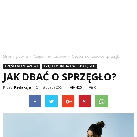
Strona główna
Części montażowe
Części montażowe sprzęgła
CZĘŚCI MONTAŻOWE
CZĘŚCI MONTAŻOWE SPRZĘGŁA
JAK DBAĆ O SPRZĘGŁO?
Przez
Redakcja
-
21 listopada 2024
425
0