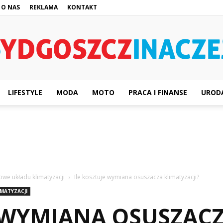
O NAS
REKLAMA
KONTAKT
LIFESTYLE
MODA
MOTO
PRACA I FINANSE
UROD
BydgoszczInaczej.pl
we układu klimatyzacji
Ile kosztuje wymiana osuszacza klimatyzacji?
MATYZACJI
E WYMIANA OSUSZAC