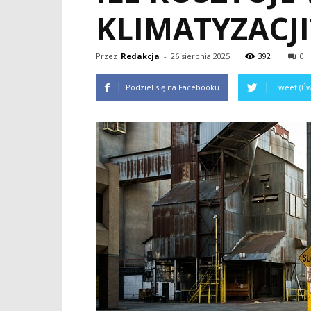
KLIMATYZACJI
Przez
Redakcja
-
26 sierpnia 2025
392
0
Podziel się na Facebooku
Tweet (Ćw