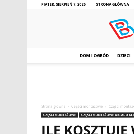
PIĄTEK, SIERPIEŃ 7, 2026
STRONA GŁÓWNA
DOM I OGRÓD
DZIECI
Strona główna
Części montażowe
Części montażo
CZĘŚCI MONTAŻOWE
CZĘŚCI MONTAŻOWE UKŁADU KLI
ILE KOSZTUJ