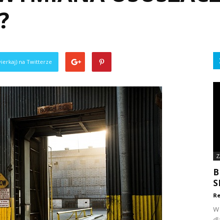
?
ierkaj) na Twitterze
Z
B
S
Re
W 
dl