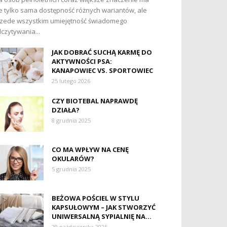
e tylko sama dostępność różnych wariantów, ale
zede wszystkim umiejętność świadomego
czytywania...
JAK DOBRAĆ SUCHĄ KARMĘ DO
AKTYWNOŚCI PSA:
KANAPOWIEC VS. SPORTOWIEC
25 lutego 2026
CZY BIOTEBAL NAPRAWDĘ
DZIAŁA?
8 grudnia 2025
CO MA WPŁYW NA CENĘ
OKULARÓW?
5 grudnia 2025
BEŻOWA POŚCIEL W STYLU
KAPSUŁOWYM – JAK STWORZYĆ
UNIWERSALNĄ SYPIALNIĘ NA...
29 października 2025