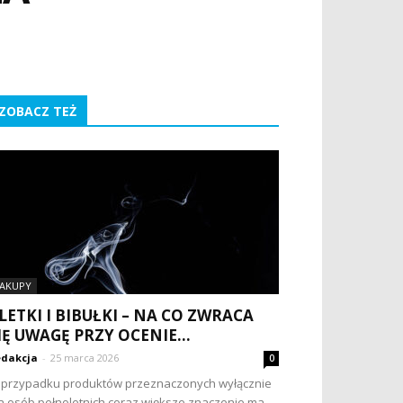
ZOBACZ TEŻ
AKUPY
LETKI I BIBUŁKI – NA CO ZWRACA
IĘ UWAGĘ PRZY OCENIE...
dakcja
-
25 marca 2026
0
przypadku produktów przeznaczonych wyłącznie
a osób pełnoletnich coraz większe znaczenie ma