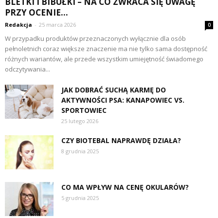
BLETKI I BIBUŁKI – NA CO ZWRACA SIĘ UWAGĘ
PRZY OCENIE...
Redakcja
-
25 marca 2026
0
W przypadku produktów przeznaczonych wyłącznie dla osób
pełnoletnich coraz większe znaczenie ma nie tylko sama dostępność
różnych wariantów, ale przede wszystkim umiejętność świadomego
odczytywania...
JAK DOBRAĆ SUCHĄ KARMĘ DO
AKTYWNOŚCI PSA: KANAPOWIEC VS.
SPORTOWIEC
25 lutego 2026
CZY BIOTEBAL NAPRAWDĘ DZIAŁA?
8 grudnia 2025
CO MA WPŁYW NA CENĘ OKULARÓW?
5 grudnia 2025