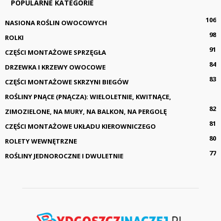
POPULARNE KATEGORIE
106
NASIONA ROŚLIN OWOCOWYCH
98
ROLKI
91
CZĘŚCI MONTAŻOWE SPRZĘGŁA
84
DRZEWKA I KRZEWY OWOCOWE
83
CZĘŚCI MONTAŻOWE SKRZYNI BIEGÓW
ROŚLINY PNĄCE (PNĄCZA): WIELOLETNIE, KWITNĄCE,
82
ZIMOZIELONE, NA MURY, NA BALKON, NA PERGOLĘ
81
CZĘŚCI MONTAŻOWE UKŁADU KIEROWNICZEGO
80
ROLETY WEWNĘTRZNE
77
ROŚLINY JEDNOROCZNE I DWULETNIE