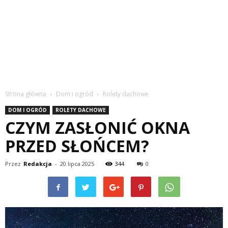
Strona główna
Dom i ogród
Rolety dachowe
DOM I OGRÓD
ROLETY DACHOWE
CZYM ZASŁONIĆ OKNA
PRZED SŁOŃCEM?
Przez
Redakcja
-
20 lipca 2025
344
0