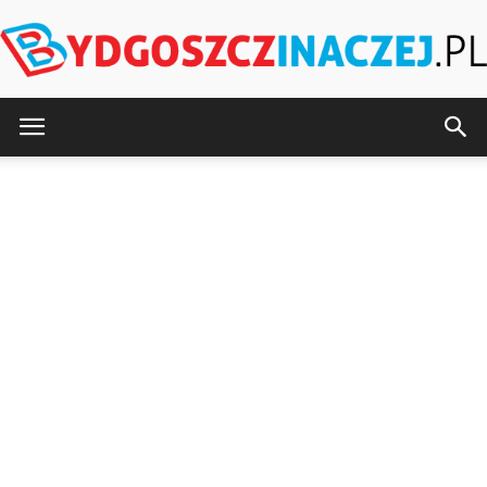
BydgoszczInaczej.pl