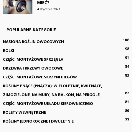
MIEĆ?
4 stycznia 2021
POPULARNE KATEGORIE
106
NASIONA ROŚLIN OWOCOWYCH
98
ROLKI
91
CZĘŚCI MONTAŻOWE SPRZĘGŁA
84
DRZEWKA I KRZEWY OWOCOWE
83
CZĘŚCI MONTAŻOWE SKRZYNI BIEGÓW
ROŚLINY PNĄCE (PNĄCZA): WIELOLETNIE, KWITNĄCE,
82
ZIMOZIELONE, NA MURY, NA BALKON, NA PERGOLĘ
81
CZĘŚCI MONTAŻOWE UKŁADU KIEROWNICZEGO
80
ROLETY WEWNĘTRZNE
77
ROŚLINY JEDNOROCZNE I DWULETNIE