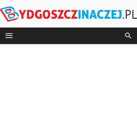
BydgoszczInaczej.pl