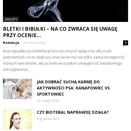
ZAKUPY
BLETKI I BIBUŁKI – NA CO ZWRACA SIĘ UWAGĘ
PRZY OCENIE...
Redakcja
-
25 marca 2026
0
W przypadku produktów przeznaczonych wyłącznie dla osób
pełnoletnich coraz większe znaczenie ma nie tylko sama dostępność
różnych wariantów, ale przede wszystkim umiejętność świadomego
odczytywania...
JAK DOBRAĆ SUCHĄ KARMĘ DO
AKTYWNOŚCI PSA: KANAPOWIEC VS.
SPORTOWIEC
25 lutego 2026
CZY BIOTEBAL NAPRAWDĘ DZIAŁA?
8 grudnia 2025