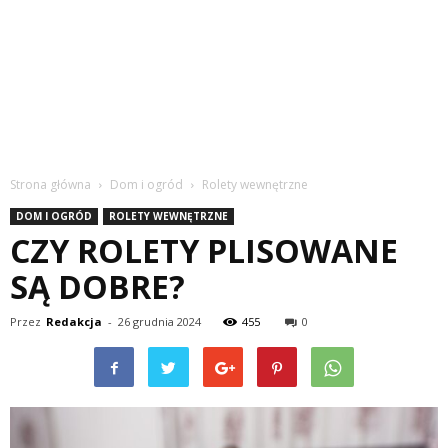
Strona główna
Dom i ogród
Rolety wewnętrzne
DOM I OGRÓD
ROLETY WEWNĘTRZNE
CZY ROLETY PLISOWANE
SĄ DOBRE?
Przez
Redakcja
-
26 grudnia 2024
455
0