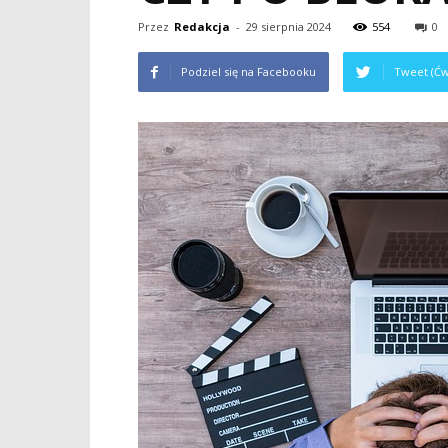
Przez
Redakcja
-
29 sierpnia 2024
554
0
Podziel się na Facebooku
Tweet (Ćw