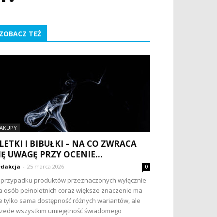
ZOBACZ TEŻ
AKUPY
LETKI I BIBUŁKI – NA CO ZWRACA
IĘ UWAGĘ PRZY OCENIE...
dakcja
-
25 marca 2026
0
przypadku produktów przeznaczonych wyłącznie
a osób pełnoletnich coraz większe znaczenie ma
e tylko sama dostępność różnych wariantów, ale
zede wszystkim umiejętność świadomego