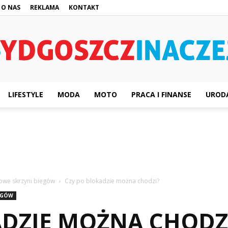
O NAS
REKLAMA
KONTAKT
LIFESTYLE
MODA
MOTO
PRACA I FINANSE
UROD
BydgoszczInaczej.pl
owe skrzyni biegów
Czy po blokadzie można chodzi?
EGÓW
ADZIE MOŻNA CHODZ