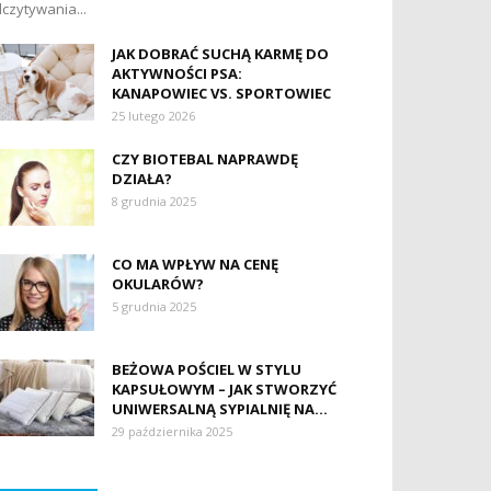
czytywania...
JAK DOBRAĆ SUCHĄ KARMĘ DO
AKTYWNOŚCI PSA:
KANAPOWIEC VS. SPORTOWIEC
25 lutego 2026
CZY BIOTEBAL NAPRAWDĘ
DZIAŁA?
8 grudnia 2025
CO MA WPŁYW NA CENĘ
OKULARÓW?
5 grudnia 2025
BEŻOWA POŚCIEL W STYLU
KAPSUŁOWYM – JAK STWORZYĆ
UNIWERSALNĄ SYPIALNIĘ NA...
29 października 2025