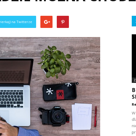
ierkaj) na Twitterze
Z
B
S
Re
W 
dl
ni
pr