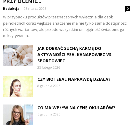
PRZY OCENIE...
Redakcja
-
25 marca 2026
0
W przypadku produktów przeznaczonych wyłącznie dla osób
pełnoletnich coraz większe znaczenie ma nie tylko sama dostępność
różnych wariantów, ale przede wszystkim umiejętność świadomego
odczytywania...
JAK DOBRAĆ SUCHĄ KARMĘ DO
AKTYWNOŚCI PSA: KANAPOWIEC VS.
SPORTOWIEC
25 lutego 2026
CZY BIOTEBAL NAPRAWDĘ DZIAŁA?
8 grudnia 2025
CO MA WPŁYW NA CENĘ OKULARÓW?
5 grudnia 2025