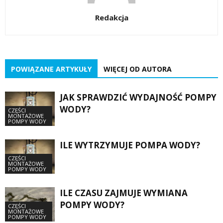
Redakcja
POWIĄZANE ARTYKUŁY
WIĘCEJ OD AUTORA
JAK SPRAWDZIĆ WYDAJNOŚĆ POMPY
WODY?
CZĘŚCI
MONTAŻOWE
POMPY WODY
ILE WYTRZYMUJE POMPA WODY?
CZĘŚCI
MONTAŻOWE
POMPY WODY
ILE CZASU ZAJMUJE WYMIANA
POMPY WODY?
CZĘŚCI
MONTAŻOWE
POMPY WODY