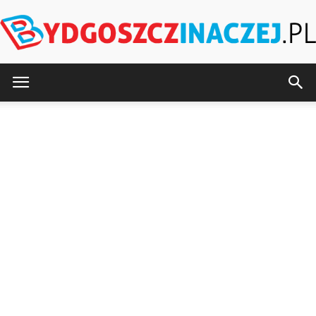
BydgoszczInaczej.pl