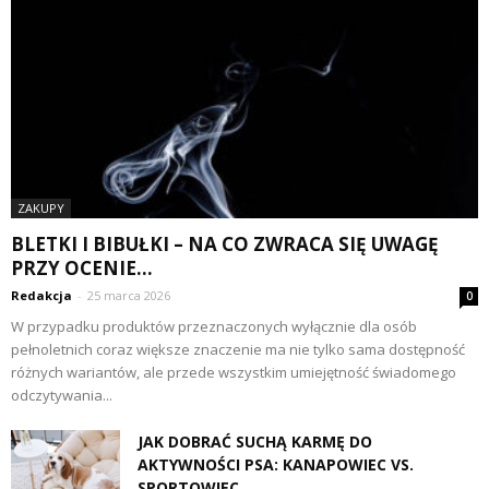
ZAKUPY
BLETKI I BIBUŁKI – NA CO ZWRACA SIĘ UWAGĘ
PRZY OCENIE...
Redakcja
-
25 marca 2026
0
W przypadku produktów przeznaczonych wyłącznie dla osób
pełnoletnich coraz większe znaczenie ma nie tylko sama dostępność
różnych wariantów, ale przede wszystkim umiejętność świadomego
odczytywania...
JAK DOBRAĆ SUCHĄ KARMĘ DO
AKTYWNOŚCI PSA: KANAPOWIEC VS.
SPORTOWIEC