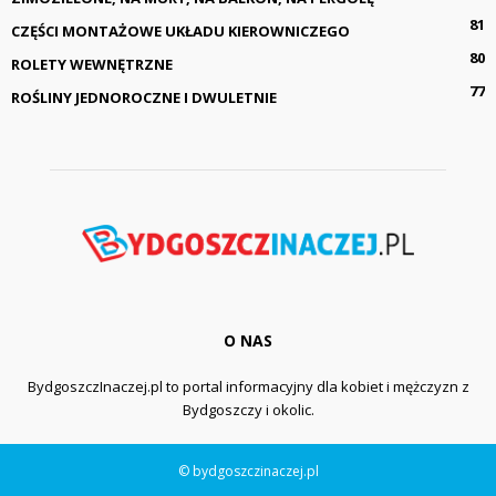
81
CZĘŚCI MONTAŻOWE UKŁADU KIEROWNICZEGO
80
ROLETY WEWNĘTRZNE
77
ROŚLINY JEDNOROCZNE I DWULETNIE
O NAS
BydgoszczInaczej.pl to portal informacyjny dla kobiet i mężczyzn z
Bydgoszczy i okolic.
© bydgoszczinaczej.pl