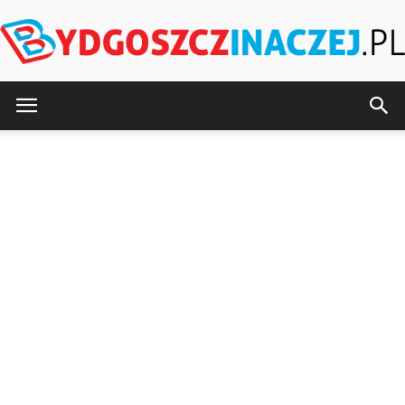
BydgoszczInaczej.pl