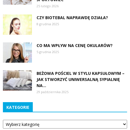
25 lutego 2026
CZY BIOTEBAL NAPRAWDĘ DZIAŁA?
8 grudnia 2025
CO MA WPŁYW NA CENĘ OKULARÓW?
5 grudnia 2025
BEŻOWA POŚCIEL W STYLU KAPSUŁOWYM –
JAK STWORZYĆ UNIWERSALNĄ SYPIALNIĘ
NA...
29 października 2025
KATEGORIE
Kategorie