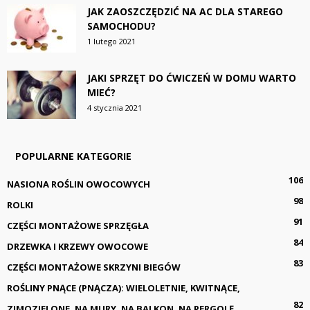
JAK ZAOSZCZĘDZIĆ NA AC DLA STAREGO
SAMOCHODU?
1 lutego 2021
JAKI SPRZĘT DO ĆWICZEŃ W DOMU WARTO
MIEĆ?
4 stycznia 2021
POPULARNE KATEGORIE
106
NASIONA ROŚLIN OWOCOWYCH
98
ROLKI
91
CZĘŚCI MONTAŻOWE SPRZĘGŁA
84
DRZEWKA I KRZEWY OWOCOWE
83
CZĘŚCI MONTAŻOWE SKRZYNI BIEGÓW
ROŚLINY PNĄCE (PNĄCZA): WIELOLETNIE, KWITNĄCE,
82
ZIMOZIELONE, NA MURY, NA BALKON, NA PERGOLĘ