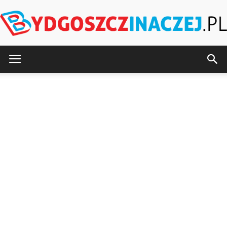
BydgoszczInaczej.pl