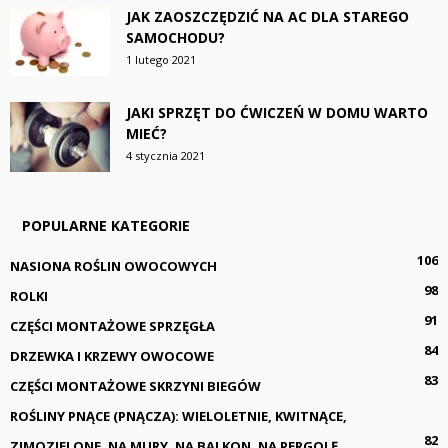
JAK ZAOSZCZĘDZIĆ NA AC DLA STAREGO
SAMOCHODU?
1 lutego 2021
JAKI SPRZĘT DO ĆWICZEŃ W DOMU WARTO
MIEĆ?
4 stycznia 2021
POPULARNE KATEGORIE
106
NASIONA ROŚLIN OWOCOWYCH
98
ROLKI
91
CZĘŚCI MONTAŻOWE SPRZĘGŁA
84
DRZEWKA I KRZEWY OWOCOWE
83
CZĘŚCI MONTAŻOWE SKRZYNI BIEGÓW
ROŚLINY PNĄCE (PNĄCZA): WIELOLETNIE, KWITNĄCE,
82
ZIMOZIELONE, NA MURY, NA BALKON, NA PERGOLĘ