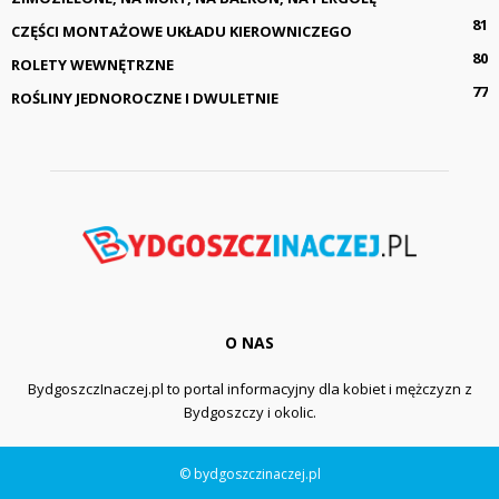
81
CZĘŚCI MONTAŻOWE UKŁADU KIEROWNICZEGO
80
ROLETY WEWNĘTRZNE
77
ROŚLINY JEDNOROCZNE I DWULETNIE
O NAS
BydgoszczInaczej.pl to portal informacyjny dla kobiet i mężczyzn z
Bydgoszczy i okolic.
© bydgoszczinaczej.pl