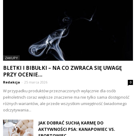
ZAKUPY
BLETKI I BIBUŁKI – NA CO ZWRACA SIĘ UWAGĘ
PRZY OCENIE...
Redakcja
-
25 marca 2026
0
W przypadku produktów przeznaczonych wyłącznie dla osób
pełnoletnich coraz większe znaczenie ma nie tylko sama dostępność
różnych wariantów, ale przede wszystkim umiejętność świadomego
odczytywania...
JAK DOBRAĆ SUCHĄ KARMĘ DO
AKTYWNOŚCI PSA: KANAPOWIEC VS.
SPORTOWIEC