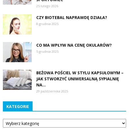
25 lutego 2026
CZY BIOTEBAL NAPRAWDĘ DZIAŁA?
8 grudnia 2025
CO MA WPŁYW NA CENĘ OKULARÓW?
5 grudnia 2025
BEŻOWA POŚCIEL W STYLU KAPSUŁOWYM –
JAK STWORZYĆ UNIWERSALNĄ SYPIALNIĘ
NA...
29 października 2025
KATEGORIE
Kategorie